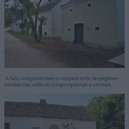
A falu virágoskertben is roppant erős; lényegében
minden ház előtt ott színpompáznak a szirmok.