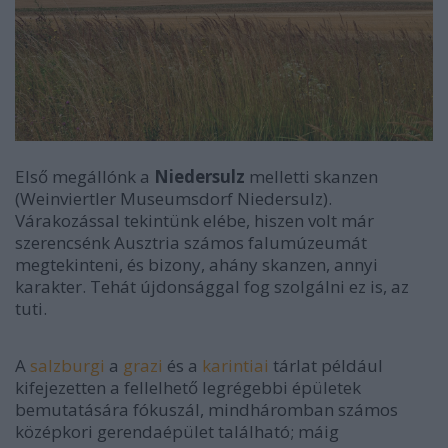
Első megállónk a
Niedersulz
melletti skanzen
(Weinviertler Museumsdorf Niedersulz).
Várakozással tekintünk elébe, hiszen volt már
szerencsénk Ausztria számos falumúzeumát
megtekinteni, és bizony, ahány skanzen, annyi
karakter. Tehát újdonsággal fog szolgálni ez is, az
tuti.
A
salzburgi
a
grazi
és a
karintiai
tárlat például
kifejezetten a fellelhető legrégebbi épületek
bemutatására fókuszál, mindháromban számos
középkori gerendaépület található; máig