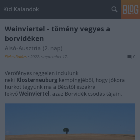
Kid Kalandok
Weinviertel - tömény vegyes a
borvidéken
Alsó-Ausztria (2. nap)
ElekesBalázs
•
2022. szeptember 17.
0
Verőfényes reggelen indulunk
neki
Klosterneuburg
kempingjéből, hogy jókora
hurkot tegyünk ma a Bécstől északra
fekvő
Weinviertel,
azaz Borvidék csodás tájain.