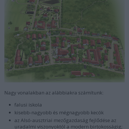
Nagy vonalakban az alábbiakra számítunk:
falusi iskola
kisebb-nagyobb és mégnagyobb kecók
az Alsó-ausztriai mezőgazdaság fejlődése az
uradalmi viszonyoktól a modern birtokosságig;