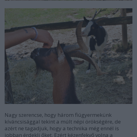
Nagy szerencse, hogy három fiúgyermekünk
kíváncsisággal tekint a múlt népi örökségére, de
azért ne tagadjuk, hogy a technika még ennél is
jobban érdekli őket. Ezért kézenfekvő volna a