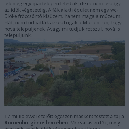
jelenleg egy ipartelepen leledzik, de ez nem lesz így
az idők végezetéig. A fák alatti épület nem egy wc-
ülőke fröccsöntő kisüzem, hanem maga a múzeum.
Hát, nem tudhatták az osztrigák a Miocénban, hogy
hová települjenek. Avagy mi tudjuk rosszul, hová is
települjünk.
17 millió évvel ezelőtt egészen másként festett a táj a
Korneuburgi-medencében
. Mocsaras erdők, mély
óceánok, sekély öblök és egzotikus állatok