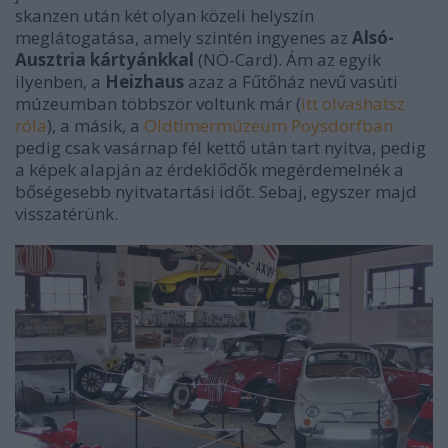
skanzen után két olyan közeli helyszín
meglátogatása, amely szintén ingyenes az
Alsó-
Ausztria kártyánkkal
(NÖ-Card). Ám az egyik
ilyenben, a
Heizhaus
azaz a Fűtőház nevű vasúti
múzeumban többször voltunk már (
itt olvashatsz
róla
), a másik, a
Oldtimermúzeum Poysdorfban
pedig csak vasárnap fél kettő után tart nyitva, pedig
a képek alapján az érdeklődők megérdemelnék a
bőségesebb nyitvatartási időt. Sebaj, egyszer majd
visszatérünk.