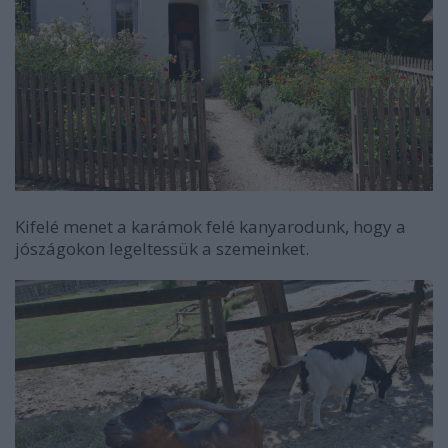
Kifelé menet a karámok felé kanyarodunk, hogy a
jószágokon legeltessük a szemeinket.