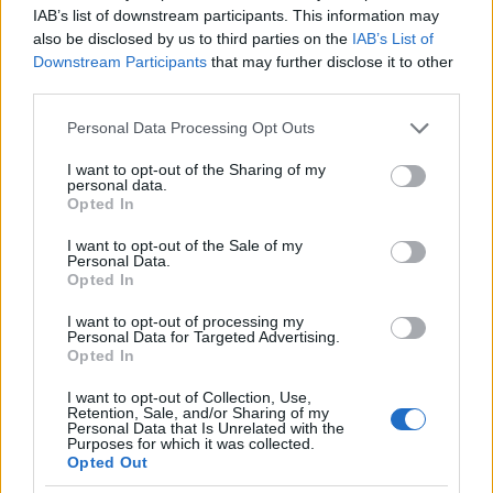
IAB’s list of downstream participants. This information may
also be disclosed by us to third parties on the
IAB’s List of
Downstream Participants
that may further disclose it to other
third parties.
Please note that this website/app uses one or more Google
Personal Data Processing Opt Outs
services and may gather and store information including but
not limited to your visit or usage behaviour. You may click to
I want to opt-out of the Sharing of my
personal data.
grant or deny consent to Google and its third-party tags to
Opted In
use your data for below specified purposes in below Google
consent section.
I want to opt-out of the Sale of my
Personal Data.
Opted In
I want to opt-out of processing my
Personal Data for Targeted Advertising.
Opted In
I want to opt-out of Collection, Use,
Retention, Sale, and/or Sharing of my
Personal Data that Is Unrelated with the
Purposes for which it was collected.
Opted Out