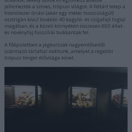
jellemezték a színes, trópusi világot. A feltárt telep a
tizenötezer óriási (akár egy méter hosszúságú!)
osztrigán kívül további 40 kagyló- és csigafajt foglal
magában, és a közeli környéken összesen 650 állat-
és növényfaj fosszíliái bukkantak fel.
A főépületben a jégkorszak nagyemlőseitől
származó tárlattal indítunk, amelyet a régebbi
trópusi tenger élővilága követ.