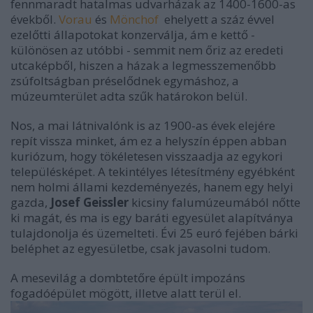
fennmaradt hatalmas udvarházak az 1400-1600-as
évekből.
Vorau
és
Mönchof
ehelyett a száz évvel
ezelőtti állapotokat konzerválja, ám e kettő -
különösen az utóbbi - semmit nem őriz az eredeti
utcaképből, hiszen a házak a legmesszemenőbb
zsúfoltságban préselődnek egymáshoz, a
múzeumterület adta szűk határokon belül.
Nos, a mai látnivalónk is az 1900-as évek elejére
repít vissza minket, ám ez a helyszín éppen abban
kuriózum, hogy tökéletesen visszaadja az egykori
településképet. A tekintélyes létesítmény egyébként
nem holmi állami kezdeményezés, hanem egy helyi
gazda,
Josef Geissler
kicsiny falumúzeumából nőtte
ki magát, és ma is egy baráti egyesület alapítványa
tulajdonolja és üzemelteti. Évi 25 euró fejében bárki
beléphet az egyesületbe, csak javasolni tudom.
A mesevilág a dombtetőre épült impozáns
fogadóépület mögött, illetve alatt terül el.