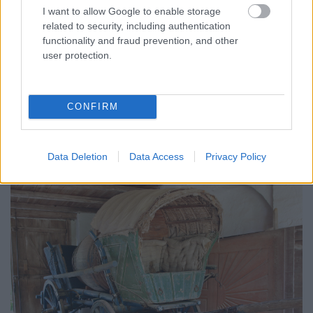
I want to allow Google to enable storage
related to security, including authentication
functionality and fraud prevention, and other
user protection.
CONFIRM
A borvidék hordófuvarosai igyekeztek a
pilótafülkéjüket a lehető legnagyobb kényelemmel
ellátni. A lószerszámaikat pedig szépen feldíszíteni.
Data Deletion
Data Access
Privacy Policy