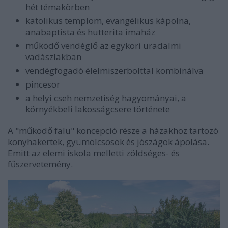
hét témakörben
katolikus templom, evangélikus kápolna,
anabaptista és hutterita
imaház
működő vendéglő az egykori uradalmi
vadászlakban
vendégfogadó élelmiszerbolttal kombinálva
pincesor
a helyi cseh nemzetiség hagyományai, a
környékbeli lakosságcsere története
A "működő falu" koncepció része a házakhoz tartozó
konyhakertek, gyümölcsösök és jószágok ápolása.
Emitt az elemi iskola melletti zöldséges- és
fűszervetemény.