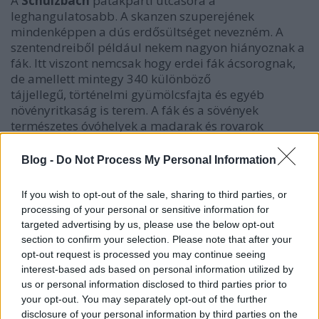
A
Schulzbach
patakparti utcasora a
leghangulatosabb. A skanzen szuperejének
mindenképpen a dús erdősültséget nevezném. A
szentendreiből például nekem nagyon hiányoznak a
fák.
Itt viszont nemcsak hogy erdei fák ácsorognak,
de amellett mintegy 340 különböző
tájjellegű, történelmi gyümölcsfajta és egyéb
növényritkaság is terem.
A fák és a sövények
természetes óvóhelyek a madarak és rovarok
számára.
Blog -
Do Not Process My Personal Information
If you wish to opt-out of the sale, sharing to third parties, or
processing of your personal or sensitive information for
targeted advertising by us, please use the below opt-out
section to confirm your selection. Please note that after your
opt-out request is processed you may continue seeing
interest-based ads based on personal information utilized by
us or personal information disclosed to third parties prior to
your opt-out. You may separately opt-out of the further
disclosure of your personal information by third parties on the