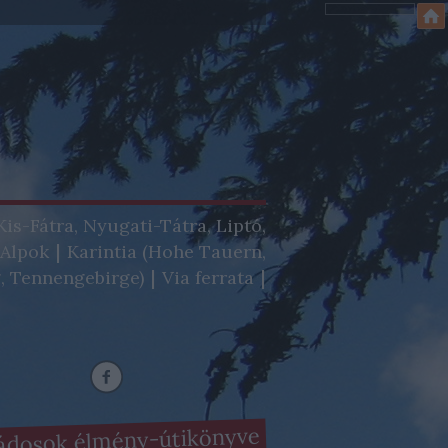
Kis-Fátra, Nyugati-Tátra, Liptó,
-Alpok
Karintia (Hohe Tauern,
, Tennengebirge)
Via ferrata
ádosok élmény-útikönyve