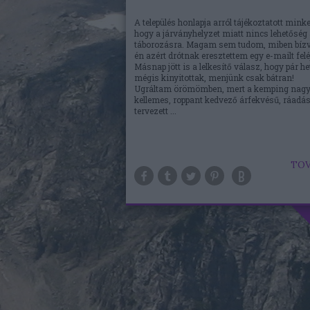
A település honlapja arról tájékoztatott minke
hogy a járványhelyzet miatt nincs lehetőség
táborozásra. Magam sem tudom, miben bízv
én azért drótnak eresztettem egy e-mailt felé
Másnap jött is a lelkesítő válasz, hogy pár he
mégis kinyitottak, menjünk csak bátran!
Ugráltam örömömben, mert a kemping nag
kellemes, roppant kedvező árfekvésű, ráadás
tervezett ...
TOV