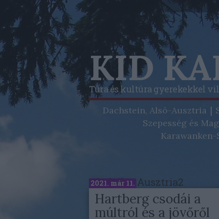
KID K
Túra és kultúra gyerekekkel vi
Dachstein, Alsó-Ausztria
Szepesség és Mag
Karawanken-S
Címkék
»
Ausztria2
2021. már 11.
Hartberg csodái a
múltról és a jövőről