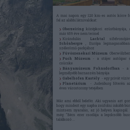
A mai napon egy 120 km-es autós körre f
fel az alábbi látnivalókat:
Oberzeiring
középkori ezüstbányája,
már 659 éve nem termel
Kirándulás
Lachtal
sífelvonójá
Schönbergre
, Európa legmagasabban
szélerőmű-parkjához
Fúvószenekari Múzeum
Oberwölzbe
Puch Múzeum
- a stájer autóipar 
csücske
Bányamúzeum
Fohnsdorfban
- a 
legmélyebb barnaszén bányája
Gabelhofen Kastély
- egy privát víziv
Planetárium
- Judenburg főterén a
éves várostorony tetejében
Már ami ebből belefér. Aki ugyanis azt gon
hogy mindezt egy napba zsúfolni inkább bün
mintsem nyaralás, az jó helyen kapisgál.
még: "Bécs ezer csodája a legolcsóbb bus
találkozó ...