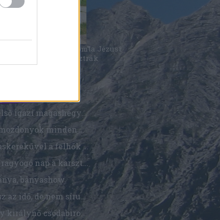
thrász majdnem lenyomta Jézust.
onyítási eljárás az osztrák
táron.
gyzések
Az első igazi magashegység a srácokkal, és egy kicsi Salzkammergut
Gőzmozdonyok minden mennyiségben, de azután végre a hegyek között
Fogaskerekűvel a felhők fölé
Egy ragyogó nap a karsztfennsíkon
ánya, bányashow
Rossz az idő, de nem sírunk, hüp
Hegy királynő csodabirodalmában