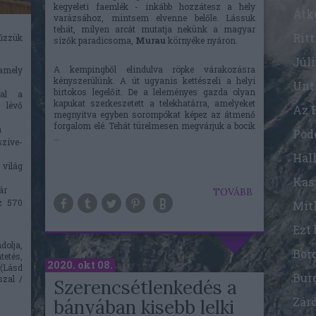
kegyeleti faemlék - inkább hozzátesz a hely
Átk
varázsához, mintsem elvenne belőle. Lássuk
tehát, milyen arcát mutatja nekünk a magyar
Rit
űzzük
sízők paradicsoma,
Murau
környéke nyáron.
Júl
A kempingből elindulva röpke várakozásra
 amely
kényszerülünk. A út ugyanis kettészeli a helyi
Unt
birtokos legelőit. De a leleményes gazda olyan
val a
kapukat szerkeszetett a telekhatárra, amelyeket
 lévő
megnyitva egyben sorompókat képez az átmenő
forgalom elé. Tehát türelmesen megvárjuk a bocik
n
...
szíve-
Hall
világ
ár
TOVÁBB
z 570
dolja,
tetés,
2020. okt 08.
 (Lásd
Bur
szal /
Szerencsétlenkedés a
Zár
bányában kisebb lelki