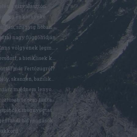
elés a vízválasztón
tisberg és környéke
iusban, szügyig hóban
ertal nagy függőhídján
Az Enns völgyének legmenőbb szurdoka
Podersdorf, a biciklisek kitesurf-paradicsoma
ottál már Fertőzugról?
Kastély, skanzen, bazilika. Biciklivel természetesen.
Mithrász majdnem lenyomta Jézust. Bizonyítási eljárás az osztrák határon.
Ezt biztosan te sem tudtad Rusztról
Borospincék megnyugtató, hosszú sora
genlandi bolyongások
óakkord