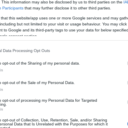
. This information may also be disclosed by us to third parties on the
IA
2020. dec 21.
Participants
that may further disclose it to other third parties.
Alpakafarm a Stájer-
 that this website/app uses one or more Google services and may gath
Alpokban
Nem
including but not limited to your visit or usage behaviour. You may click 
a h
 to Google and its third-party tags to use your data for below specifi
írta:
ElekesBalázs
ogle consent section.
l Data Processing Opt Outs
o opt-out of the Sharing of my personal data.
In
o opt-out of the Sale of my Personal Data.
In
Ar
to opt-out of processing my Personal Data for Targeted
ing.
In
A mai napon tábort bontunk
Knittelfeld
csodás
kempingjében, hogy a rezidenciánkat száz
o opt-out of Collection, Use, Retention, Sale, and/or Sharing
rg
kilométerrel odébb,
Anger
falucska parányi,
ersonal Data that Is Unrelated with the Purposes for which it
családias sátorozóhelyére költöztessük. Ezzel
lected.