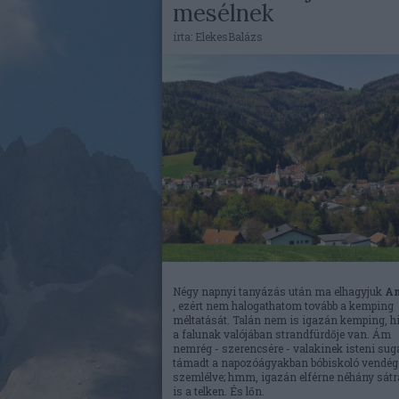
mesélnek
írta:
ElekesBalázs
Négy napnyi tanyázás után ma elhagyjuk
An
, ezért nem halogathatom tovább a kemping
méltatását. Talán nem is igazán kemping, h
a falunak valójában strandfürdője van. Ám
nemrég - szerencsére - valakinek isteni suga
támadt a napozóágyakban bóbiskoló vendég
szemlélve; hmm, igazán elférne néhány sát
is a telken. És lőn.