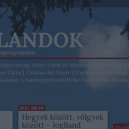
ALANDOK
lágszép tájakon
Stájerország, Hohe Wand és Wienerwald, Fertő-tó
as-Tátra
Camino del Norte
Csehország és Júliai
aualpe,
Salzburgerland (Hohe Tauern, Hochkönig
2021. feb 09.
Hegyek között, völgyek
között - Joglland
Csal