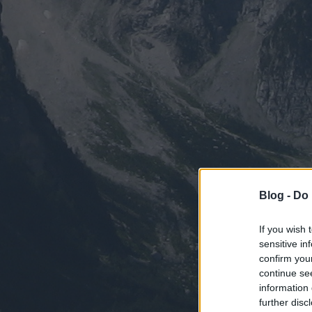
Blog -
Do 
If you wish 
sensitive in
confirm you
continue se
information 
further disc