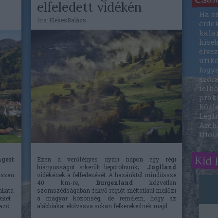
elfeledett vidékén
Ha sz
írta:
ElekesBalázs
érde
kala
kise
élvez
útik
fogy
szóra
felhő
prak
közle
Legfr
Arch
Utol
Kid 
gert
Ezen a verőfényes nyári napon egy régi
hiányosságot sikerült bepótolnunk;
Joglland
iszen
vidékének a felfedezését. A hazánktól mindössze
40 km-re,
Burgenland
közvetlen
llata
szomszédságában fekvő régiót méltatlaul mellőzi
eket
a magyar közönség, de remélem, hogy az
razó
alábbiakat elolvasva sokan felkerekednek majd.