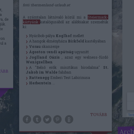
fotó: thermenland-urlaub.at
t,
 a
A számtalan látnivaló közül mi a
Steiermark-
a, de
kártyánk
katalógusából az alábbiakat szemeltük
jük.
ki:
te
Nyáribob-pálya
Koglhof
mellett
yon
A hangok élményháza
Birkfeld
kastélyában
ul a
Vorau
skanzenje
Ágoston-rendi apátság
ugyanitt
Joglland Oázis
, azaz egy welness-fürdő
Wenigzellben
A "Belső erők misztikus birodalma"
St.
ÁBB
Jakob im Walde
faluban
Rattenegg
Emberi Test Labirinusa
Herberstein
...
TOVÁBB
Arc