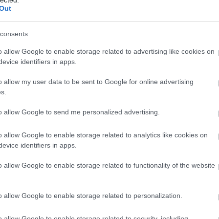
sokon
kezdetét veszi számunkra
Kelet-Stájerország
Out
szisztematikus felderítése.
az
consents
A két szálláshely között viszont irgalmatlanul
áját a
elszórtan helyezkednek el azok a látnivalók,
A g
amelyeket semmiképpen sem szerettünk volna
o allow Google to enable storage related to advertising like cookies on
Hi
g
kihagyni. A térkép ezirányú, célzott
evice identifiers in apps.
tanulmányozása elsőre meddő próbálkozásnak
bizonyult. Teljesen elvesztünk a színes,
a
kacskaringós vonalak szerteágazó halmazában.
o allow my user data to be sent to Google for online advertising
Szerencsére azonban, a kétségbeesésünk
s.
csúcspontján (lényegileg a negyedik sör után),
leereszkedett közénk Bolyai János szelleme, aki a
to allow Google to send me personalized advertising.
párhuzamossági axióma
tagadásán ...
o allow Google to enable storage related to analytics like cookies on
evice identifiers in apps.
TOVÁBB
A t
egek
o allow Google to enable storage related to functionality of the website
telmes
tői
o allow Google to enable storage related to personalization.
2020. nov 24.
Murau nem csak
o allow Google to enable storage related to security, including