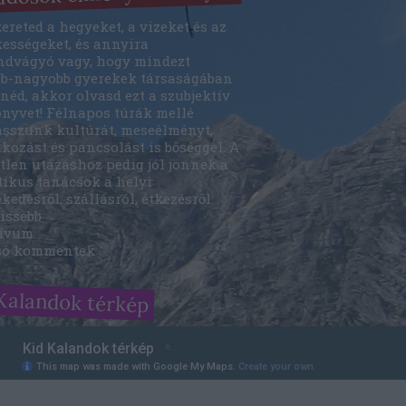
ereted a hegyeket, a vizeket és az
kességeket, és annyira
ndvágyó vagy, hogy mindezt
bb-nagyobb gyerekek társaságában
néd, akkor olvasd ezt a szubjektív
önyvet! Félnapos túrák mellé
asszunk kultúrát, meseélményt,
kozást és pancsolást is bőséggel. A
tlen utazáshoz pedig jól jönnek a
tikus tanácsok a helyi
kedésről, szállásról, étkezésről.
issebb
ívum
só kommentek
Kalandok térkép