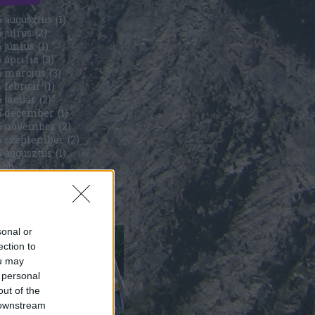
6 augusztus
(
1
)
 július
(
2
)
 június
(
1
)
 április
(
3
)
6 március
(
3
)
 február
(
1
)
6 január
(
2
)
5 december
(
1
)
5 november
(
2
)
5 szeptember
(
2
)
5 augusztus
(
1
)
ább
...
5
sonal or
ection to
ou may
 personal
out of the
 downstream