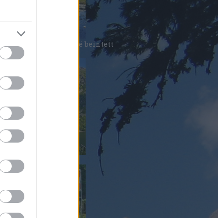
orál nép bizony eléggé beintett
tlernek
átrai utak királynője