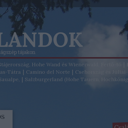
ALANDOK
lágszép tájakon
Stájerország, Hohe Wand és Wienerwald, Fertő-tó
as-Tátra
Camino del Norte
Csehország és Júliai
aualpe,
Salzburgerland (Hohe Tauern, Hochkönig
os
Csal