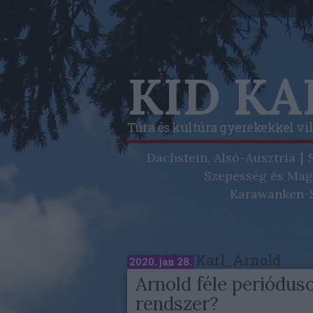
KID K
Túra és kultúra gyerekekkel vi
Dachstein, Alsó-Ausztria
Szepesség és Mag
Karawanken-S
Címkék
»
Karl_Arnold
2020. jan 28.
Arnold féle periódus
rendszer?