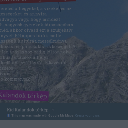
ereted a hegyeket, a vizeket és az
kességeket, és annyira
ndvágyó vagy, hogy mindezt
bb-nagyobb gyerekek társaságában
néd, akkor olvasd ezt a szubjektív
önyvet! Félnapos túrák mellé
asszunk kultúrát, meseélményt,
kozást és pancsolást is bőséggel. A
tlen utazáshoz pedig jól jönnek a
tikus tanácsok a helyi
kedésről, szállásról, étkezésről.
issebb
ívum
só kommentek
Kalandok térkép