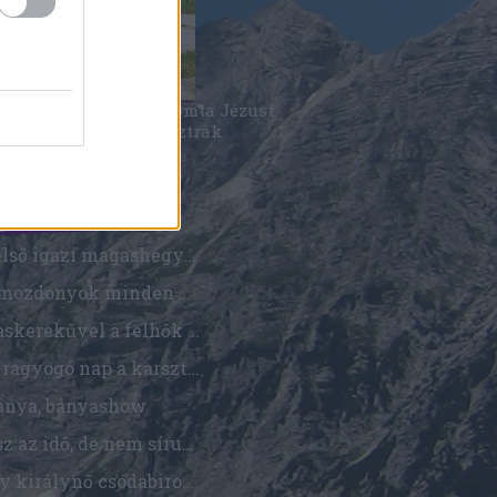
thrász majdnem lenyomta Jézust.
onyítási eljárás az osztrák
táron.
gyzések
Az első igazi magashegység a srácokkal, és egy kicsi Salzkammergut
Gőzmozdonyok minden mennyiségben, de azután végre a hegyek között
Fogaskerekűvel a felhők fölé
Egy ragyogó nap a karsztfennsíkon
ánya, bányashow
Rossz az idő, de nem sírunk, hüp
Hegy királynő csodabirodalmában