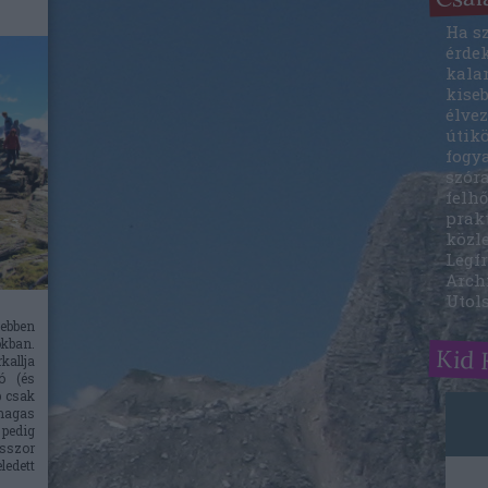
Ha sz
érde
kala
kise
élvez
útik
fogy
szóra
felhő
prak
közle
Legfr
Arch
Utol
ebben
kban.
Kid 
allja
ó (és
b csak
agas
 pedig
szor
edett