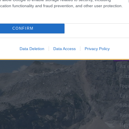
cation functionality and fraud prevention, and other user protection.
Mi
CONFIRM
Biz
ha
Data Deletion
Data Access
Privacy Policy
Beje
Sób