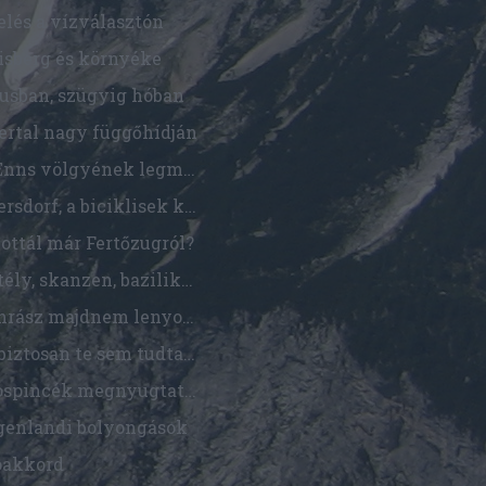
elés a vízválasztón
tisberg és környéke
iusban, szügyig hóban
ertal nagy függőhídján
Az Enns völgyének legmenőbb szurdoka
Podersdorf, a biciklisek kitesurf-paradicsoma
ottál már Fertőzugról?
Kastély, skanzen, bazilika. Biciklivel természetesen.
Mithrász majdnem lenyomta Jézust. Bizonyítási eljárás az osztrák határon.
Ezt biztosan te sem tudtad Rusztról
Borospincék megnyugtató, hosszú sora
genlandi bolyongások
óakkord