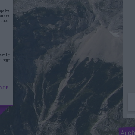
galm
uern
jába,
.
ernig
ingje
ÁBB
Arc