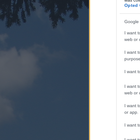
Opted 
Google 
I want t
web or d
I want t
purpose
I want 
I want t
web or d
I want t
or app.
I want t
I want t