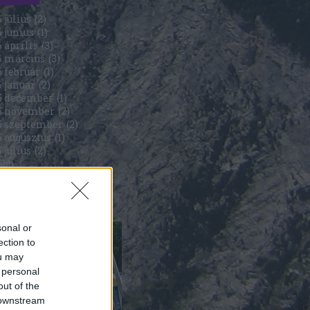
 július
(
2
)
 június
(
1
)
 április
(
3
)
6 március
(
3
)
 február
(
1
)
6 január
(
2
)
5 december
(
1
)
5 november
(
2
)
5 szeptember
(
2
)
5 augusztus
(
1
)
 július
(
2
)
ább
...
5
sonal or
ection to
ou may
 personal
out of the
 downstream