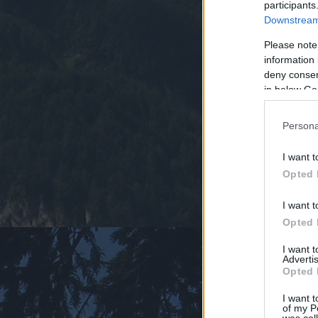
participants
Downstream 
Please note
information 
deny consent
in below Go
Persona
I want t
Opted 
I want t
Opted 
I want 
Advertis
Opted 
I want t
of my P
was col