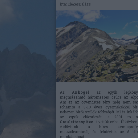
írta:
ElekesBalázs
Az
Ankogel
az egyik legköny
megmászható háromezres csúcs az Alpo
Ám ez az örvendetes tény még nem sark
rohamra a 8-10 éves gyermekekkel bír
nehezen bíró) szülők többségét. Mi is inkáb
az egyik előcsúcsát, a 2891 m m
Grauleitenspitze
-t vettük célba. Útközben
elidőztünk a híres kémiaprofes
mauzóleumánál, és felidéztük az ő elfel
munkásságát.