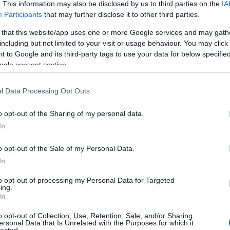
. This information may also be disclosed by us to third parties on the
IA
Participants
that may further disclose it to other third parties.
 that this website/app uses one or more Google services and may gath
Nem
including but not limited to your visit or usage behaviour. You may click 
a h
 to Google and its third-party tags to use your data for below specifi
ogle consent section.
l Data Processing Opt Outs
o opt-out of the Sharing of my personal data.
In
o opt-out of the Sale of my Personal Data.
In
Ar
to opt-out of processing my Personal Data for Targeted
ing.
In
o opt-out of Collection, Use, Retention, Sale, and/or Sharing
ersonal Data that Is Unrelated with the Purposes for which it
lected.