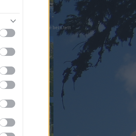
orál nép bizony eléggé beintett
tlernek
átrai utak királynője