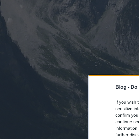
Blog -
Do 
If you wish 
sensitive in
confirm you
continue se
information 
further disc