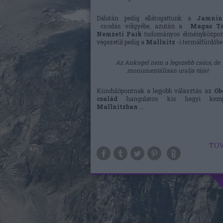
Dálután pedig ellátogattunk a
Jamnin
csodás völgyébe, azután a
Magas Ta
Nemzeti Park
tudományos élményközpont
végezetül pedig a
Mallnitz
-i termálfürdőbe
Az Ankogel nem a legszebb csúcs, de
monumentálisan uralja tájat
Kiindulópontnak a legjobb választás az
Ob
család
hangulatos kis hegyi kemp
Mallnitzban
...
TOV