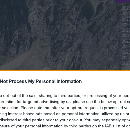
2026
2026
2026
202
2026
202
202
202
202
202
2025
Tov
Not Process My Personal Information
Top 
to opt-out of the sale, sharing to third parties, or processing of your per
formation for targeted advertising by us, please use the below opt-out s
r selection. Please note that after your opt-out request is processed y
eing interest-based ads based on personal information utilized by us or
disclosed to third parties prior to your opt-out. You may separately opt-
losure of your personal information by third parties on the IAB’s list of