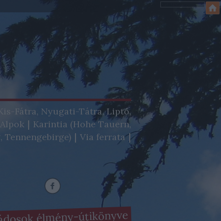
Kis-Fátra, Nyugati-Tátra, Liptó,
-Alpok
Karintia (Hohe Tauern,
, Tennengebirge)
Via ferrata
ádosok élmény-útikönyve