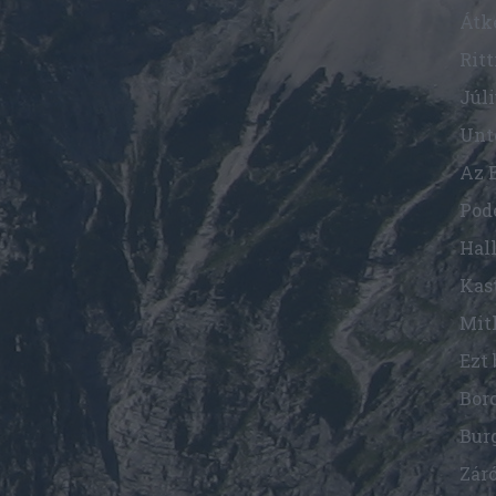
Átk
Rit
Júl
Unt
Hall
Bur
Zár