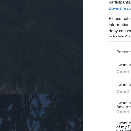
participants
Downstream 
Please note
information 
deny consent
in below Go
Persona
I want t
Opted 
I want t
Opted 
I want 
Advertis
Opted 
I want t
of my P
was col