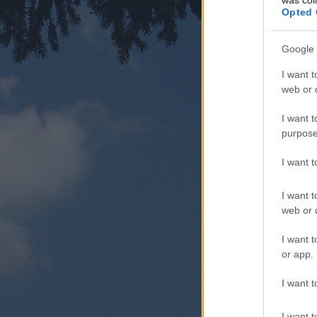
Opted 
Google 
I want t
web or d
I want t
purpose
I want 
I want t
web or d
I want t
or app.
I want t
I want t