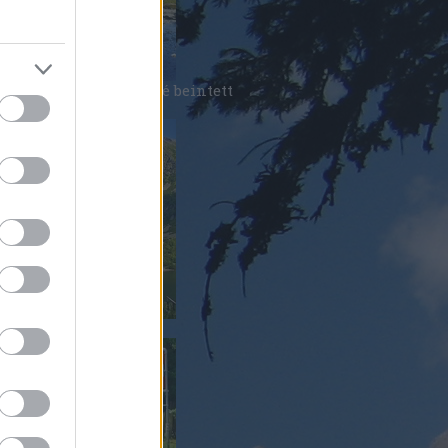
orál nép bizony eléggé beintett
tlernek
átrai utak királynője