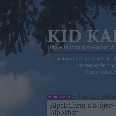
KID K
Túra és kultúra gyerekekkel vi
Dachstein, Alsó-Ausztria
Szepesség és Mag
Karawanken-S
Címkék
»
Schöckl_Kletter
2020. dec 21.
Alpakafarm a Stájer-
Alpokban