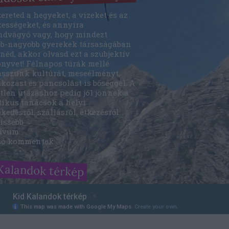
ereted a hegyeket, a vizeket és az
kességeket, és annyira
ndvágyó vagy, hogy mindezt
bb-nagyobb gyerekek társaságában
néd, akkor olvasd ezt a szubjektív
önyvet! Félnapos túrák mellé
asszunk kultúrát, meseélményt,
kozást és pancsolást is bőséggel. A
tlen utazáshoz pedig jól jönnek a
tikus tanácsok a helyi
kedésről, szállásról, étkezésről.
issebb
ívum
só kommentek
Kalandok térkép