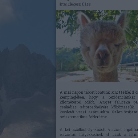
írta:
ElekesBalázs
A mai napon tábort bontunk
Knittelfeld
c
kempingjében, hogy a rezidenciánkat
kilométerrel odébb,
Anger
falucska pa
családias sátorozóhelyére költöztessük.
kezdetét veszi számunkra
Kelet-Stájero
szisztematikus felderítése.
A két szálláshely között viszont irgalma
elszórtan helyezkednek el azok a látniv