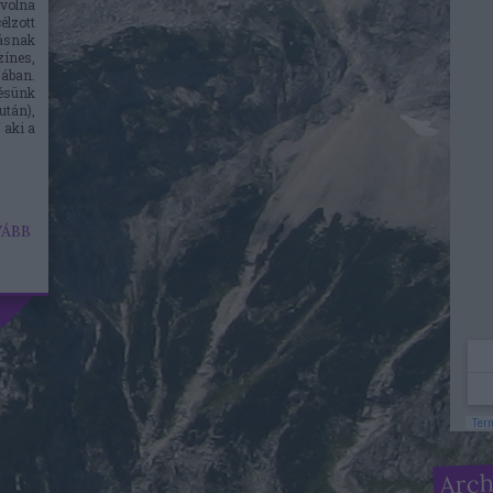
volna
lzott
ásnak
ínes,
ában.
ésünk
után),
 aki a
ÁBB
Arc