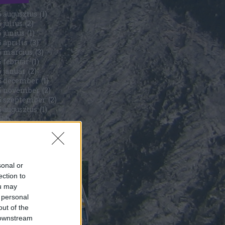
6 augusztus
(
1
)
 július
(
2
)
 június
(
1
)
 április
(
3
)
6 március
(
3
)
 február
(
1
)
6 január
(
2
)
5 december
(
1
)
5 november
(
2
)
5 szeptember
(
2
)
5 augusztus
(
1
)
ább
...
5
sonal or
ection to
ou may
 personal
out of the
 downstream