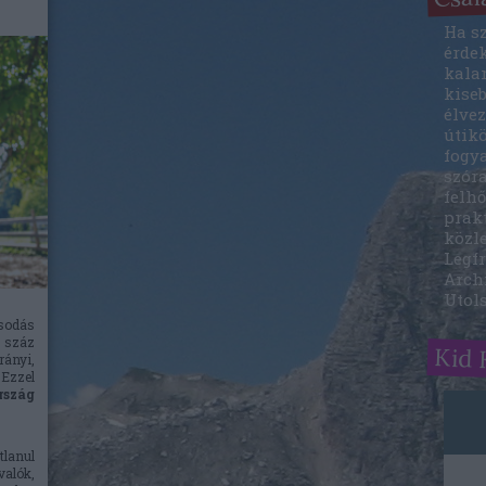
Ha sz
érde
kala
kise
élvez
útik
fogy
szóra
felhő
prak
közle
Legfr
Arch
Utol
sodás
 száz
Kid 
rányi,
 Ezzel
rszág
tlanul
alók,