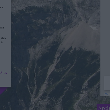
e a
oka
 ahol
 a
ÁBB
Arc