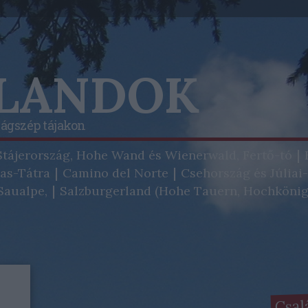
ALANDOK
lágszép tájakon
Stájerország, Hohe Wand és Wienerwald, Fertő-tó
as-Tátra
Camino del Norte
Csehország és Júliai
aualpe,
Salzburgerland (Hohe Tauern, Hochkönig
Csal