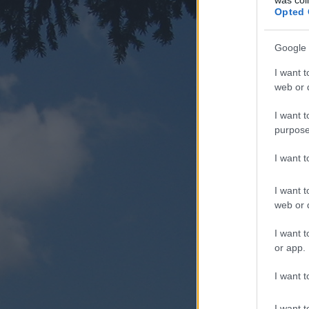
Opted 
Google 
I want t
web or d
I want t
purpose
I want 
I want t
web or d
I want t
or app.
I want t
I want t