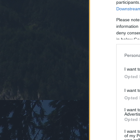
participants
Downstream 
Please note
information 
deny consent
in below Go
Persona
I want t
Opted 
I want t
Opted 
I want 
Advertis
Opted 
I want t
of my P
was col