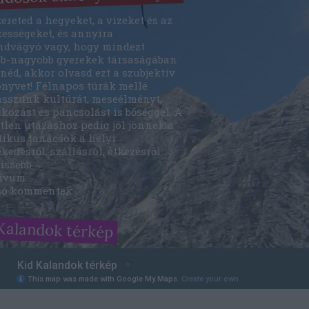
ereted a hegyeket, a vizeket és az
kességeket, és annyira
ndvágyó vagy, hogy mindezt
bb-nagyobb gyerekek társaságában
néd, akkor olvasd ezt a szubjektív
önyvet! Félnapos túrák mellé
asszunk kultúrát, meseélményt,
kozást és pancsolást is bőséggel. A
tlen utazáshoz pedig jól jönnek a
tikus tanácsok a helyi
kedésről, szállásról, étkezésről.
issebb
ívum
só kommentek
Kalandok térkép