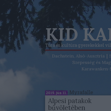
KID K
Túra és kultúra gyerekekkel vi
Dachstein, Alsó-Ausztria
Szepesség és Mag
Karawanken-S
Címkék
»
Myrafalle
2019. jún 11.
Alpesi patakok
bűvöletében