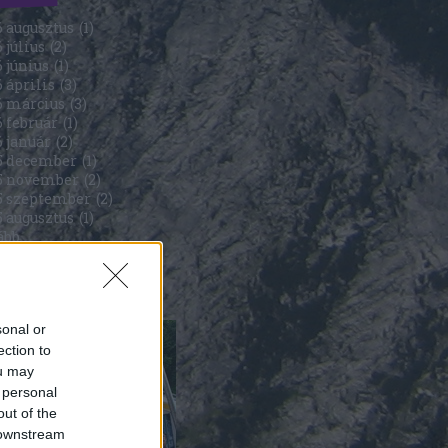
6 augusztus
(
1
)
 július
(
2
)
 június
(
1
)
 április
(
3
)
6 március
(
3
)
 február
(
1
)
6 január
(
2
)
5 december
(
1
)
5 november
(
2
)
5 szeptember
(
2
)
5 augusztus
(
1
)
ább
...
5
sonal or
ection to
ou may
 personal
out of the
 downstream