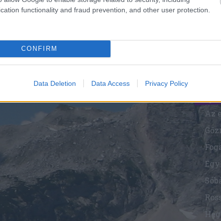
cation functionality and fraud prevention, and other user protection.
Mi
CONFIRM
Biz
ha
Data Deletion
Data Access
Privacy Policy
Beje
Sób